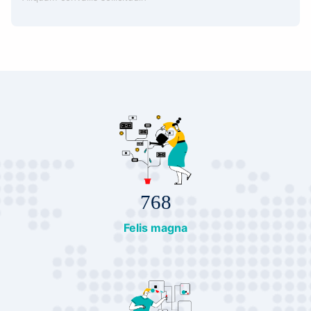
768
Felis magna